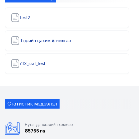
test2
Төрийн цахим үйлчилгээ
i113_ssrf_test
Статистик мэдээлэл
Нутаг дэвсгэрийн хэмжээ
85755 га