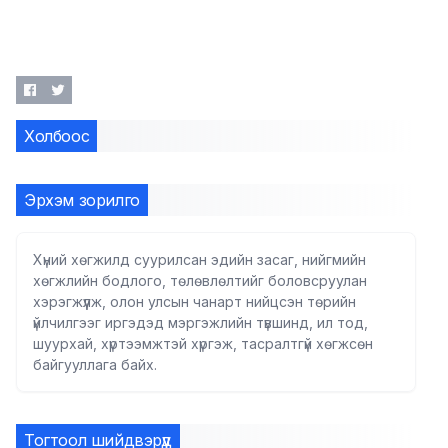
Холбоос
Эрхэм зорилго
Хүний хөгжилд суурилсан эдийн засаг, нийгмийн
хөгжлийн бодлого, төлөвлөлтийг боловсруулан
хэрэгжүүлж, олон улсын чанарт нийцсэн төрийн
үйлчилгээг иргэдэд мэргэжлийн түвшинд, ил тод,
шуурхай, хүртээмжтэй хүргэж, тасралтгүй хөгжсөн
байгууллага байх.
Тогтоол шийдвэрүүд