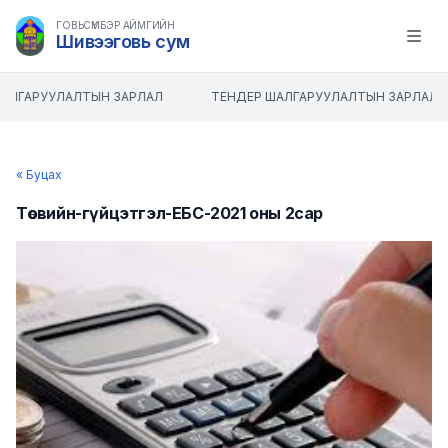
ГОВЬСҮМБЭР АЙМГИЙН
Шивээговь сум
Open m
АЛГАРУУЛАЛТЫН ЗАРЛАЛ
ТЕНДЕР ШАЛГАРУУЛАЛТЫН ЗАРЛАЛ
« Буцах
Төсвийн-гүйцэтгэл-ЕБС-2021 оны 2сар