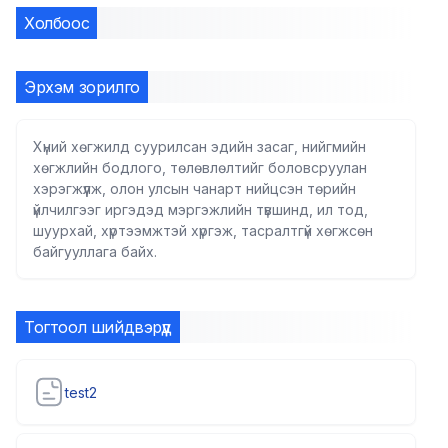
Холбоос
Эрхэм зорилго
Хүний хөгжилд суурилсан эдийн засаг, нийгмийн
хөгжлийн бодлого, төлөвлөлтийг боловсруулан
хэрэгжүүлж, олон улсын чанарт нийцсэн төрийн
үйлчилгээг иргэдэд мэргэжлийн түвшинд, ил тод,
шуурхай, хүртээмжтэй хүргэж, тасралтгүй хөгжсөн
байгууллага байх.
Тогтоол шийдвэрүүд
test2