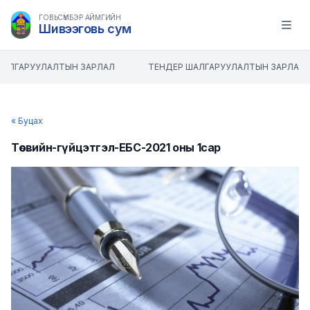
ГОВЬСҮМБЭР АЙМГИЙН
Шивээговь сум
Open m
ШАЛГАРУУЛАЛТЫН ЗАРЛАЛ
ТЕНДЕР ШАЛГАРУУЛАЛТЫН ЗАРЛАЛ
« Буцах
Төсвийн-гүйцэтгэл-ЕБС-2021 оны 1сар