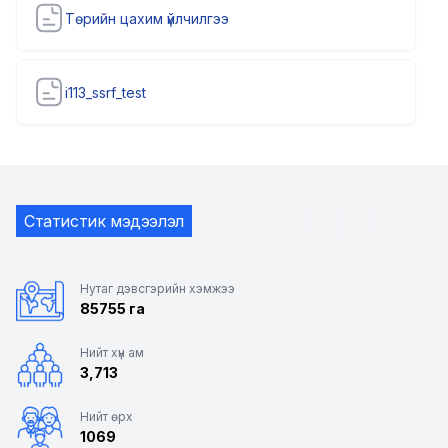
Төрийн цахим үйлчилгээ
i113_ssrf_test
Статистик мэдээлэл
Нутаг дэвсгэрийн хэмжээ
85755 га
Нийт хүн ам
3,713
Нийт өрх
1069