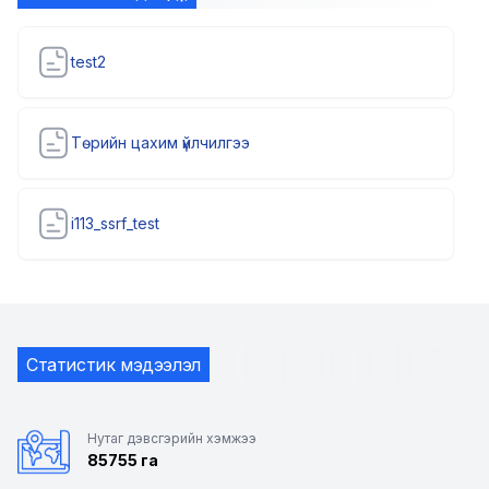
test2
Төрийн цахим үйлчилгээ
i113_ssrf_test
Статистик мэдээлэл
Нутаг дэвсгэрийн хэмжээ
85755 га