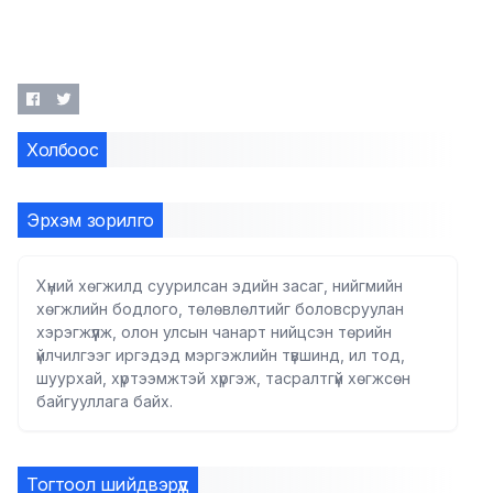
Холбоос
Эрхэм зорилго
Хүний хөгжилд суурилсан эдийн засаг, нийгмийн
хөгжлийн бодлого, төлөвлөлтийг боловсруулан
хэрэгжүүлж, олон улсын чанарт нийцсэн төрийн
үйлчилгээг иргэдэд мэргэжлийн түвшинд, ил тод,
шуурхай, хүртээмжтэй хүргэж, тасралтгүй хөгжсөн
байгууллага байх.
Тогтоол шийдвэрүүд