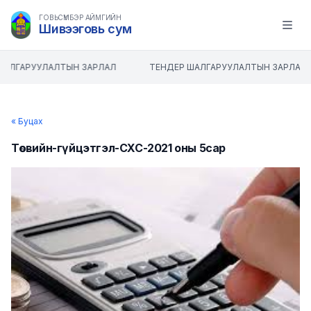
ГОВЬСҮМБЭР АЙМГИЙН
Шивээговь сум
Open m
ШАЛГАРУУЛАЛТЫН ЗАРЛАЛ
ТЕНДЕР ШАЛГАРУУЛАЛТЫН ЗАРЛАЛ
« Буцах
Төсвийн-гүйцэтгэл-СХС-2021 оны 5сар