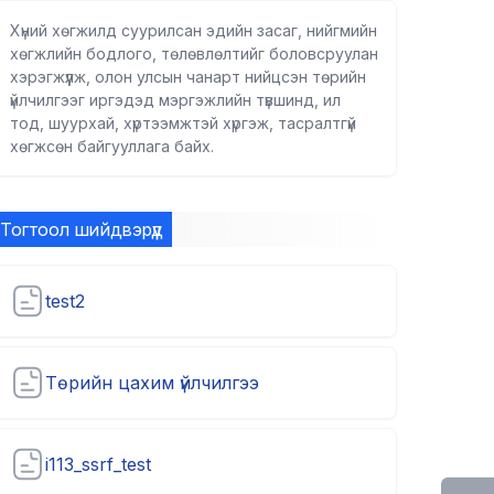
Хүний хөгжилд суурилсан эдийн засаг, нийгмийн
хөгжлийн бодлого, төлөвлөлтийг боловсруулан
хэрэгжүүлж, олон улсын чанарт нийцсэн төрийн
үйлчилгээг иргэдэд мэргэжлийн түвшинд, ил
тод, шуурхай, хүртээмжтэй хүргэж, тасралтгүй
хөгжсөн байгууллага байх.
Тогтоол шийдвэрүүд
test2
Төрийн цахим үйлчилгээ
i113_ssrf_test