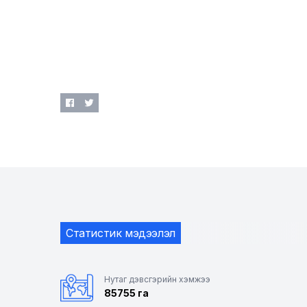
Статистик мэдээлэл
Нутаг дэвсгэрийн хэмжээ
85755 га