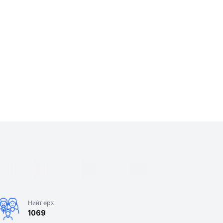
Нийт өрх
1069