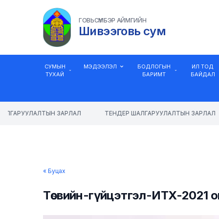
ГОВЬСҮМБЭР АЙМГИЙН
Шивээговь сум
СУМЫН
МЭДЭЭЛЭЛ
БОДЛОГЫН
ИЛ ТОД
ТУХАЙ
БАРИМТ
БАЙДАЛ
АЛГАРУУЛАЛТЫН ЗАРЛАЛ
ТЕНДЕР ШАЛГАРУУЛАЛТЫН ЗАРЛАЛ
« Буцах
Төсвийн-гүйцэтгэл-ИТХ-2021 о