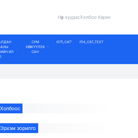
Нүүр хуудас
Холбоо барих
ДАЛДАН
СУМ
I071_CAT'
I114_CAT_TEST
ААНЫ
ХӨГЖҮҮЛЭХ
ИЙН ИЛ
САН
Л
Холбоос
Эрхэм зорилго