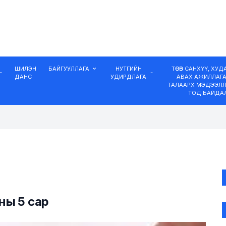
ШИЛЭН
БАЙГУУЛЛАГА
НУТГИЙН
ТӨСӨВ САНХҮҮ, ХУ
ДАНС
УДИРДЛАГА
АВАХ АЖИЛЛАГ
ТАЛААРХ МЭДЭЭЛЛ
ТОД БАЙДА
ны 5 сар