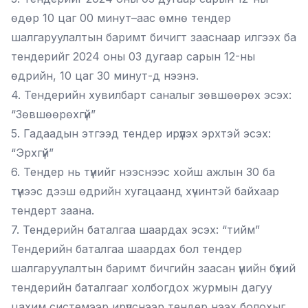
өдөр 10 цаг 00 минут–аас өмнө тендер
шалгаруулалтын баримт бичигт зааснаар илгээх ба
тендерийг 2024 оны 03 дугаар сарын 12-ны
өдрийн, 10 цаг 30 минут-д нээнэ.
4. Тендерийн хувилбарт саналыг зөвшөөрөх эсэх:
“Зөвшөөрөхгүй”
5. Гадаадын этгээд тендер ирүүлэх эрхтэй эсэх:
“Эрхгүй”
6. Тендер нь түүнийг нээснээс хойш ажлын 30 ба
түүнээс дээш өдрийн хугацаанд хүчинтэй байхаар
тендерт заана.
7. Тендерийн баталгаа шаардах эсэх: “тийм”
Тендерийн баталгаа шаардах бол тендер
шалгаруулалтын баримт бичгийн заасан үнийн бүхий
тендерийн баталгааг холбогдох журмын дагуу
цахим системээр ирүүлснээр тендер нээх болохыг