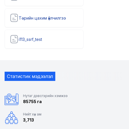
Төрийн цахим үйлчилгээ
i113_ssrf_test
Статистик мэдээлэл
Нутаг дэвсгэрийн хэмжээ
85755 га
Нийт хүн ам
3,713