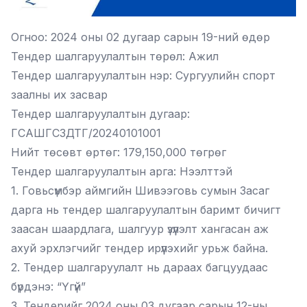
Огноо: 2024 оны 02 дугаар сарын 19-ний өдөр
Тендер шалгаруулалтын төрөл: Ажил
Тендер шалгаруулалтын нэр: Сургуулийн спорт
заалны их засвар
Тендер шалгаруулалтын дугаар:
ГСАШГСЗДТГ/20240101001
Нийт төсөвт өртөг: 179,150,000 төгрөг
Тендер шалгаруулалтын арга: Нээлттэй
1. Говьсүмбэр аймгийн Шивээговь сумын Засаг
дарга нь тендер шалгаруулалтын баримт бичигт
заасан шаардлага, шалгуур үзүүлэлт хангасан аж
ахуй эрхлэгчийг тендер ирүүлэхийг урьж байна.
2. Тендер шалгаруулалт нь дараах багцуудаас
бүрдэнэ: “Үгүй”
3. Тендерийг 2024 оны 03 дугаар сарын 12-ны