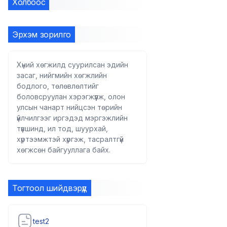
Холбоос
Эрхэм зорилго
Хүний хөгжилд суурилсан эдийн
засаг, нийгмийн хөгжлийн
бодлого, төлөвлөлтийг
боловсруулан хэрэгжүүлж, олон
улсын чанарт нийцсэн төрийн
үйлчилгээг иргэдэд мэргэжлийн
түвшинд, ил тод, шуурхай,
хүртээмжтэй хүргэж, тасралтгүй
хөгжсөн байгууллага байх.
Тогтоол шийдвэрүүд
test2