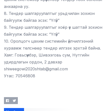
анхаарна уу.
8. Тендер шалгаруулалтыг урьдчилан зохион
байгуулж байгаа эсэх: “Үгүй”
9. Тендер шалгаруулалтыг хоёр үе шаттай зохион
байгуулж байгаа эсэх: “Үгүй”
10. Оролцогч цахим системийн үйлчилгээний
хураамж төлснөөр тендер илгээх эрхтэй байна.
Хаяг: Говьсүмбэр, Шивээговь сум, Нутгийн
удирдлагын ордон, 2 давхар
shiweegowi2020shtab@gmail.com
Утас: 70546808