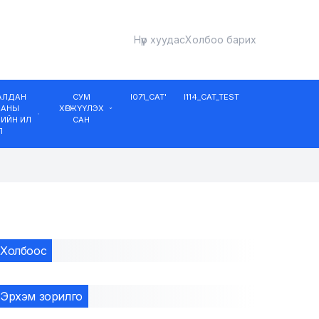
Нүүр хуудас
Холбоо барих
ДАЛДАН
СУМ
I071_CAT'
I114_CAT_TEST
ААНЫ
ХӨГЖҮҮЛЭХ
ИЙН ИЛ
САН
Л
Холбоос
Эрхэм зорилго