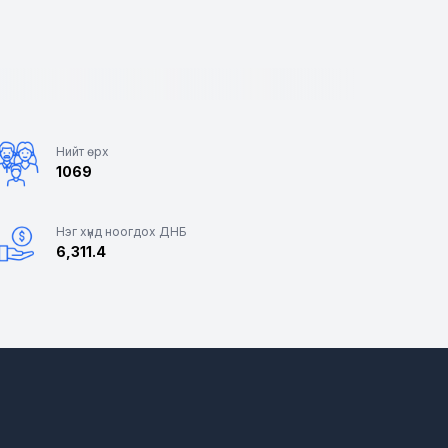
Нийт өрх
1069
Нэг хүнд ноогдох ДНБ
6,311.4