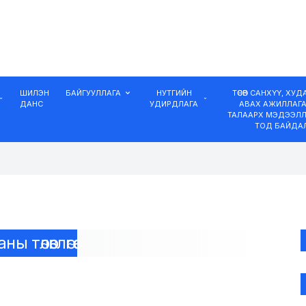
ШИЛЭН
БАЙГУУЛЛАГА
НУТГИЙН
ТӨСӨВ САНХҮҮ, ХУ
ДАНС
УДИРДЛАГА
АВАХ АЖИЛЛАГ
ТАЛААРХ МЭДЭЭЛЛ
ТОД БАЙДА
төлөвлөгөө