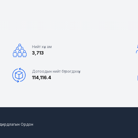
Нийт хүн ам
3,713
Дотоодын нийт бүтээгдэхүүн
114,116.4
 Удирдлагын Ордон