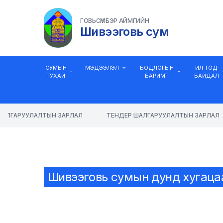
ГОВЬСҮМБЭР АЙМГИЙН
Шивээговь сум
СУМЫН
МЭДЭЭЛЭЛ
БОДЛОГЫН
ИЛ ТОД
ТУХАЙ
БАРИМТ
БАЙДАЛ
АЛГАРУУЛАЛТЫН ЗАРЛАЛ
ТЕНДЕР ШАЛГАРУУЛАЛТЫН ЗАРЛАЛ
Шивээговь сумын дунд хугацааны 