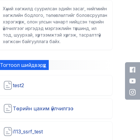
Хүний хөгжилд суурилсан эдийн засаг, нийгмийн
хөгжлийн бодлого, төлөвлөлтийг боловсруулан
хэрэгжүүлж, олон улсын чанарт нийцсэн төрийн
үйлчилгээг иргэдэд мэргэжлийн түвшинд, ил
тод, шуурхай, хүртээмжтэй хүргэж, тасралтгүй
хөгжсөн байгууллага байх.
Тогтоол шийдвэрүүд
test2
Төрийн цахим үйлчилгээ
i113_ssrf_test