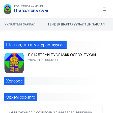
ГОВЬСҮМБЭР АЙМГИЙН
Шивээговь сум
Open m
ГАРУУЛАЛТЫН ЗАРЛАЛ
ТЕНДЕР ШАЛГАРУУЛАЛТЫН ЗАРЛАЛ
Шагнал, тэтгэмж урамшуулал
БУЦАЛТГҮЙ ТУСЛАМЖ ОЛГОХ ТУХАЙ
2024-11-21 00:32:18
Холбоос
Эрхэм зорилго
Хүний хөгжилд суурилсан эдийн засаг, нийгмийн