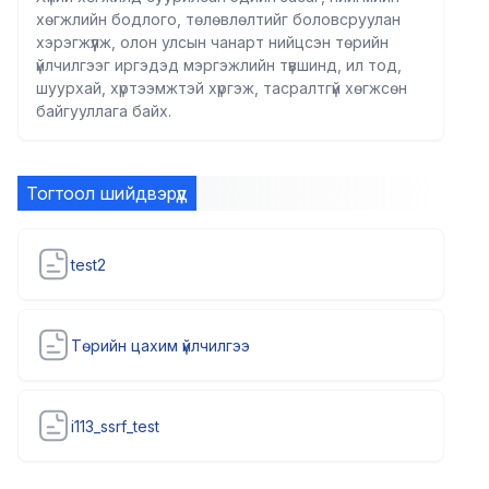
хөгжлийн бодлого, төлөвлөлтийг боловсруулан
хэрэгжүүлж, олон улсын чанарт нийцсэн төрийн
үйлчилгээг иргэдэд мэргэжлийн түвшинд, ил тод,
шуурхай, хүртээмжтэй хүргэж, тасралтгүй хөгжсөн
байгууллага байх.
Тогтоол шийдвэрүүд
test2
Төрийн цахим үйлчилгээ
i113_ssrf_test