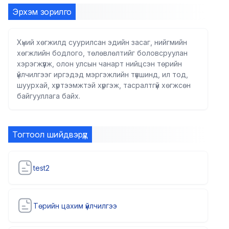
Эрхэм зорилго
Хүний хөгжилд суурилсан эдийн засаг, нийгмийн
хөгжлийн бодлого, төлөвлөлтийг боловсруулан
хэрэгжүүлж, олон улсын чанарт нийцсэн төрийн
үйлчилгээг иргэдэд мэргэжлийн түвшинд, ил тод,
шуурхай, хүртээмжтэй хүргэж, тасралтгүй хөгжсөн
байгууллага байх.
Тогтоол шийдвэрүүд
test2
Төрийн цахим үйлчилгээ