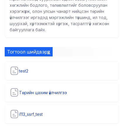
хөгжлийн бодлого, төлөвлөлтийг боловсруулан
хэрэгжүүлж, олон улсын чанарт нийцсэн төрийн
үйлчилгээг иргэдэд мэргэжлийн түвшинд, ил тод,
шуурхай, хүртээмжтэй хүргэж, тасралтгүй хөгжсөн
байгууллага байх.
Тогтоол шийдвэрүүд
test2
Төрийн цахим үйлчилгээ
i113_ssrf_test