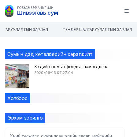
ГОВЬСҮМБЭР АЙМГИЙН
Шивээговь сум
Open m
АЛГАРУУЛАЛТЫН ЗАРЛАЛ
ТЕНДЕР ШАЛГАРУУЛАЛТЫН ЗАРЛАЛ
Сумын дэд хөтөлбөрийн хэрэгжилт
Хүүхдийн номын фондыг нэмэгдүүллээ.
2020-06-13 07:27:04
Холбоос
Эрхэм зорилго
Хүний хөгжилд суурилсан эдийн засаг, нийгмийн