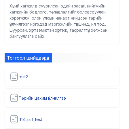
Хүний хөгжилд суурилсан эдийн засаг, нийгмийн
хөгжлийн бодлого, төлөвлөлтийг боловсруулан
хэрэгжүүлж, олон улсын чанарт нийцсэн төрийн
үйлчилгээг иргэдэд мэргэжлийн түвшинд, ил тод,
шуурхай, хүртээмжтэй хүргэж, тасралтгүй хөгжсөн
байгууллага байх.
Тогтоол шийдвэрүүд
test2
Төрийн цахим үйлчилгээ
i113_ssrf_test