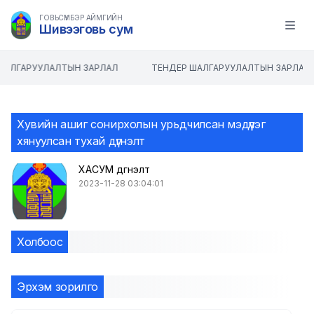
ГОВЬСҮМБЭР АЙМГИЙН
Шивээговь сум
Open m
ШАЛГАРУУЛАЛТЫН ЗАРЛАЛ
ТЕНДЕР ШАЛГАРУУЛАЛТЫН ЗАРЛАЛ
Хувийн ашиг сонирхолын урьдчилсан мэдүүлэг
хянуулсан тухай дүгнэлт
ХАСУМ дүгнэлт
2023-11-28 03:04:01
Холбоос
Эрхэм зорилго