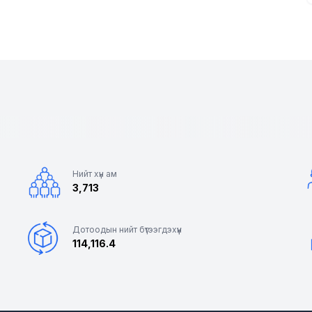
Нийт хүн ам
3,713
Дотоодын нийт бүтээгдэхүүн
114,116.4