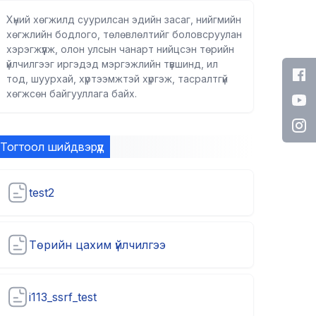
Хүний хөгжилд суурилсан эдийн засаг, нийгмийн
хөгжлийн бодлого, төлөвлөлтийг боловсруулан
хэрэгжүүлж, олон улсын чанарт нийцсэн төрийн
үйлчилгээг иргэдэд мэргэжлийн түвшинд, ил
тод, шуурхай, хүртээмжтэй хүргэж, тасралтгүй
хөгжсөн байгууллага байх.
Тогтоол шийдвэрүүд
test2
Төрийн цахим үйлчилгээ
i113_ssrf_test