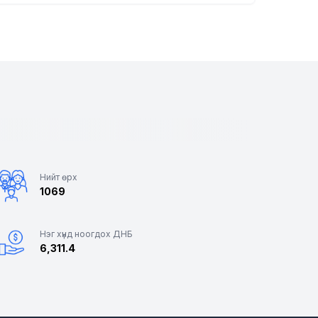
Нийт өрх
1069
Нэг хүнд ноогдох ДНБ
6,311.4