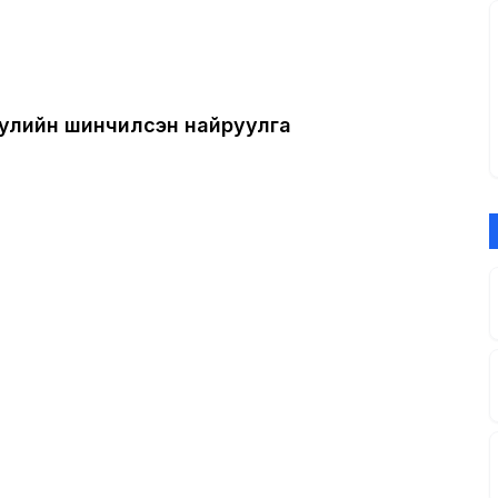
улийн шинчилсэн найруулга