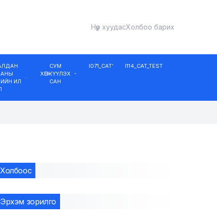
Нүүр хуудас
Холбоо барих
ДАЛДАН
СУМ
I071_CAT'
I114_CAT_TEST
ААНЫ
ХӨГЖҮҮЛЭХ
ИЙН ИЛ
САН
Л
Холбоос
Эрхэм зорилго