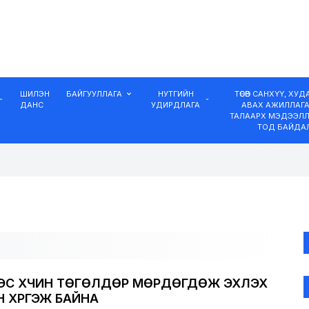
ШИЛЭН
БАЙГУУЛЛАГА
НУТГИЙН
ТӨСӨВ САНХҮҮ, ХУ
ДАНС
УДИРДЛАГА
АВАХ АЖИЛЛАГ
ТАЛААРХ МЭДЭЭЛЛ
ТОД БАЙДА
-ЭЭС ХҮЧИН ТӨГӨЛДӨР МӨРДӨГДӨЖ ЭХЛЭХ
 ХҮРГЭЖ БАЙНА