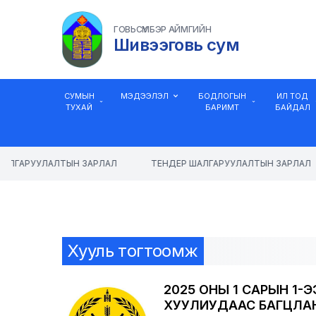
ГОВЬСҮМБЭР АЙМГИЙН
Шивээговь сум
СУМЫН
МЭДЭЭЛЭЛ
БОДЛОГЫН
ИЛ ТОД
ТУХАЙ
БАРИМТ
БАЙДАЛ
АЛГАРУУЛАЛТЫН ЗАРЛАЛ
ТЕНДЕР ШАЛГАРУУЛАЛТЫН ЗАРЛАЛ
Хууль тогтоомж
2025 ОНЫ 1 САРЫН 1
ХУУЛИУДААС БАГЦЛАН