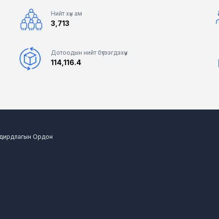
Нийт хүн ам
3,713
Дотоодын нийт бүтээгдэхүүн
114,116.4
 Удирдлагын Ордон