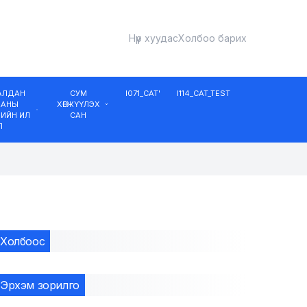
Нүүр хуудас
Холбоо барих
ДАЛДАН
СУМ
I071_CAT'
I114_CAT_TEST
ААНЫ
ХӨГЖҮҮЛЭХ
ИЙН ИЛ
САН
Л
Холбоос
Эрхэм зорилго