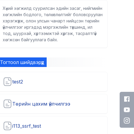
Хүний хөгжилд суурилсан эдийн засаг, нийгмийн
хөгжлийн бодлого, төлөвлөлтийг боловсруулан
хэрэгжүүлж, олон улсын чанарт нийцсэн төрийн
үйлчилгээг иргэдэд мэргэжлийн түвшинд, ил
тод, шуурхай, хүртээмжтэй хүргэж, тасралтгүй
хөгжсөн байгууллага байх.
Тогтоол шийдвэрүүд
test2
Төрийн цахим үйлчилгээ
i113_ssrf_test