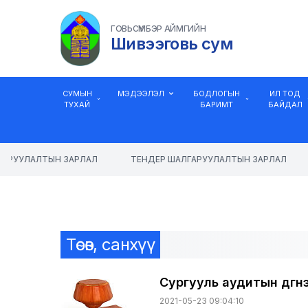
ГОВЬСҮМБЭР АЙМГИЙН
Шивээговь сум
СУМЫН
МЭДЭЭЛЭЛ
БОДЛОГЫН
ИЛ ТОД
ТУХАЙ
БАРИМТ
БАЙДАЛ
АРУУЛАЛТЫН ЗАРЛАЛ
ТЕНДЕР ШАЛГАРУУЛАЛТЫН ЗАРЛАЛ
Төсөв, санхүү
Сургууль аудитын дүгн
2021-05-23 09:04:10