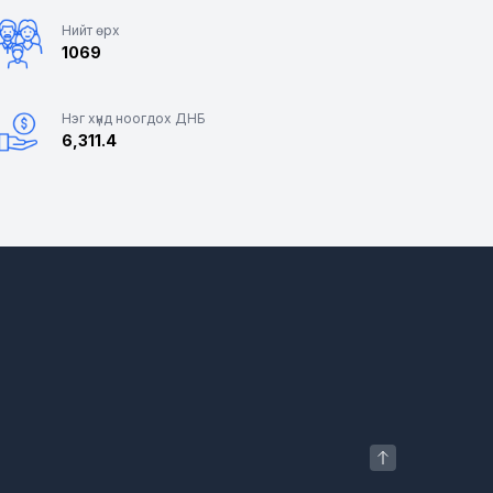
Нийт өрх
1069
Нэг хүнд ноогдох ДНБ
6,311.4