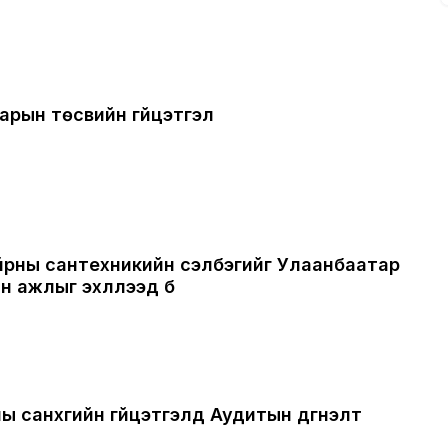
арын төсвийн гүйцэтгэл
йрны сантехникийн сэлбэгийг Улаанбаатар
 ажлыг эхлүүлээд б
ы санхүүгийн гүйцэтгэлд Аудитын дүгнэлт