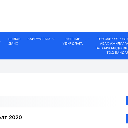
ШИЛЭН
БАЙГУУЛЛАГА
НУТГИЙН
ТӨСӨВ САНХҮҮ, ХУ
ДАНС
УДИРДЛАГА
АВАХ АЖИЛЛАГ
ТАЛААРХ МЭДЭЭЛЛ
ТОД БАЙДА
элт 2020