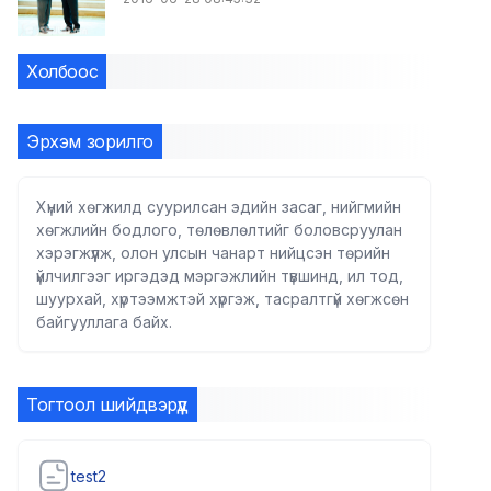
Холбоос
Эрхэм зорилго
Хүний хөгжилд суурилсан эдийн засаг, нийгмийн
хөгжлийн бодлого, төлөвлөлтийг боловсруулан
хэрэгжүүлж, олон улсын чанарт нийцсэн төрийн
үйлчилгээг иргэдэд мэргэжлийн түвшинд, ил тод,
шуурхай, хүртээмжтэй хүргэж, тасралтгүй хөгжсөн
байгууллага байх.
Тогтоол шийдвэрүүд
test2