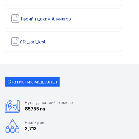
Төрийн цахим үйлчилгээ
i113_ssrf_test
Статистик мэдээлэл
Нутаг дэвсгэрийн хэмжээ
85755 га
Нийт хүн ам
3,713