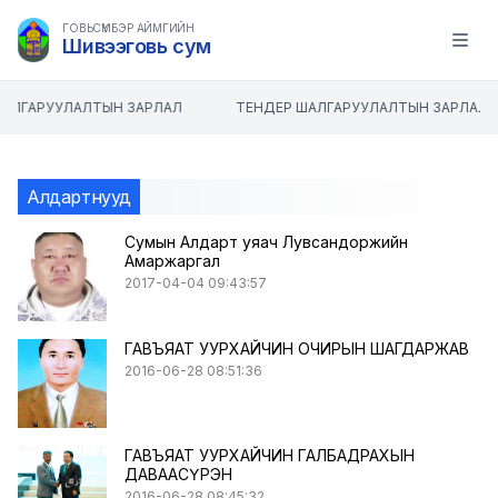
ГОВЬСҮМБЭР АЙМГИЙН
Шивээговь сум
Open m
АЛГАРУУЛАЛТЫН ЗАРЛАЛ
ТЕНДЕР ШАЛГАРУУЛАЛТЫН ЗАРЛАЛ
Алдартнууд
Сумын Алдарт уяач Лувсандоржийн
Амаржаргал
2017-04-04 09:43:57
ГАВЪЯАТ УУРХАЙЧИН ОЧИРЫН ШАГДАРЖАВ
2016-06-28 08:51:36
ГАВЪЯАТ УУРХАЙЧИН ГАЛБАДРАХЫН
ДАВААСҮРЭН
2016-06-28 08:45:32